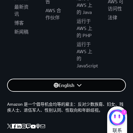
告
AWS 可
AWS 上
最新资
访问性
AWS 合
的 Java
讯
作伙伴
法律
运行于
博客
AWS 上
新闻稿
的 PHP
运行于
AWS 上
的
JavaScript
English
Amazon 是一个倡导机会均等的雇主：反对少数族裔、妇女、残
疾人士、退伍军人、性别认同、性取向和年龄歧视。
1
联系
