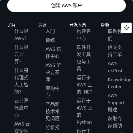
创建 AWS 账户
了解
资源
开发人员
帮助
什么是
入门
构建者
联系我
AWS？
中心
们
训练
什么是
软件开
提交支
AWS 信
云计
发工具
持工单
任中心
算？
包与工
AWS
AWS 解
具
什么是
re:Post
决方案
代理式
运行于
库
Knowledge
人工智
AWS 上
Center
架构中
能？
的 .NET
心
AWS
云计算
运行于
Support
产品和
概念中
AWS 上
概述
技术常
心
的
见问题
获取专
Python
AWS 云
家帮助
分析报
安全性
运行于