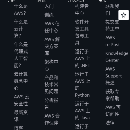
什么是
入门
构建者
联系我
AWS？
中心
们
训练
什么是
软件开
提交支
AWS 信
云计
发工具
持工单
任中心
算？
包与工
AWS
AWS 解
具
什么是
re:Post
决方案
代理式
运行于
库
Knowledge
人工智
AWS 上
Center
架构中
能？
的 .NET
心
AWS
云计算
运行于
Support
产品和
概念中
AWS 上
概述
技术常
心
的
见问题
获取专
Python
AWS 云
家帮助
分析报
安全性
运行于
告
AWS 可
AWS 上
最新资
访问性
AWS 合
的 Java
讯
作伙伴
法律
运行于
博客