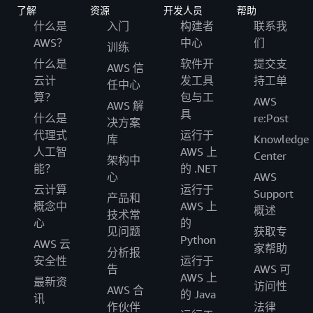
了解
资源
开发人员
帮助
什么是
入门
构建者
联系我
AWS？
中心
们
训练
什么是
软件开
提交支
AWS 信
云计
发工具
持工单
任中心
算？
包与工
AWS
AWS 解
具
什么是
re:Post
决方案
代理式
运行于
库
Knowledge
人工智
AWS 上
Center
架构中
能？
的 .NET
心
AWS
云计算
运行于
Support
产品和
概念中
AWS 上
概述
技术常
心
的
见问题
获取专
Python
AWS 云
家帮助
分析报
安全性
运行于
告
AWS 可
AWS 上
最新资
访问性
AWS 合
的 Java
讯
作伙伴
法律