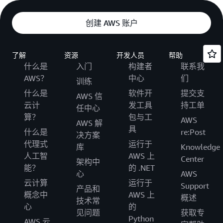
创建 AWS 账户
了解
资源
开发人员
帮助
什么是
入门
构建者
联系我
AWS？
中心
们
训练
什么是
软件开
提交支
AWS 信
云计
发工具
持工单
任中心
算？
包与工
AWS
AWS 解
具
什么是
re:Post
决方案
代理式
运行于
库
Knowledge
人工智
AWS 上
Center
架构中
能？
的 .NET
心
AWS
云计算
运行于
Support
产品和
概念中
AWS 上
概述
技术常
心
的
见问题
获取专
Python
AWS 云