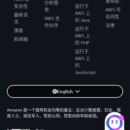
家帮助
分析报
安全性
运行于
告
AWS 可
AWS 上
最新资
访问性
AWS 合
的 Java
讯
作伙伴
法律
运行于
博客
AWS 上
新闻稿
的 PHP
运行于
AWS 上
的
JavaScript
English
Amazon 是一个倡导机会均等的雇主：反对少数族裔、妇女、残
疾人士、退伍军人、性别认同、性取向和年龄歧视。
1