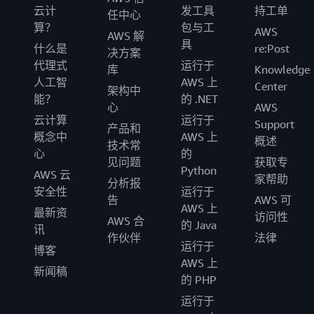
云计
发工具
持工单
任中心
算？
包与工
AWS
AWS 解
具
什么是
re:Post
决方案
代理式
运行于
库
Knowledge
人工智
AWS 上
Center
架构中
能？
的 .NET
心
AWS
云计算
运行于
Support
产品和
概念中
AWS 上
概述
技术常
心
的
见问题
获取专
Python
AWS 云
家帮助
分析报
安全性
运行于
告
AWS 可
AWS 上
最新资
访问性
AWS 合
的 Java
讯
作伙伴
法律
运行于
博客
AWS 上
新闻稿
的 PHP
运行于