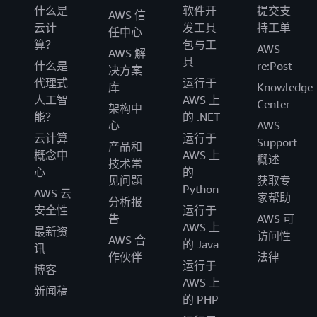
什么是
软件开
提交支
AWS 信
云计
发工具
持工单
任中心
算？
包与工
AWS
AWS 解
具
什么是
re:Post
决方案
代理式
运行于
库
Knowledge
人工智
AWS 上
Center
架构中
能？
的 .NET
心
AWS
云计算
运行于
Support
产品和
概念中
AWS 上
概述
技术常
心
的
见问题
获取专
Python
AWS 云
家帮助
分析报
安全性
运行于
告
AWS 可
AWS 上
最新资
访问性
AWS 合
的 Java
讯
作伙伴
法律
运行于
博客
AWS 上
新闻稿
的 PHP