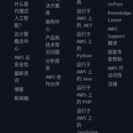
具
什么是
re:Post
决方案
代理式
运行于
库
Knowledge
人工智
AWS 上
Center
架构中
能？
的 .NET
心
AWS
云计算
运行于
Support
产品和
概念中
AWS 上
概述
技术常
心
的
见问题
获取专
Python
AWS 云
家帮助
分析报
安全性
运行于
告
AWS 可
AWS 上
最新资
访问性
AWS 合
的 Java
讯
作伙伴
法律
运行于
博客
AWS 上
新闻稿
的 PHP
运行于
AWS 上
的
JavaScript