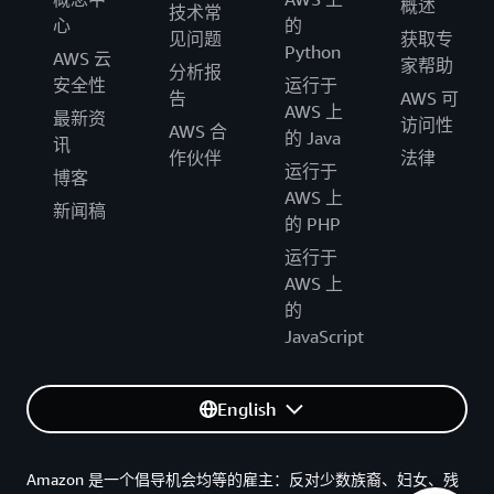
概述
技术常
心
的
见问题
获取专
Python
AWS 云
家帮助
分析报
安全性
运行于
告
AWS 可
AWS 上
最新资
访问性
AWS 合
的 Java
讯
作伙伴
法律
运行于
博客
AWS 上
新闻稿
的 PHP
运行于
AWS 上
的
JavaScript
English
Amazon 是一个倡导机会均等的雇主：反对少数族裔、妇女、残