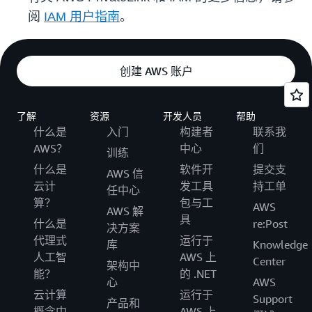
阅
IAM 用户指南
。
创建 AWS 账户
了解
资源
开发人员
帮助
什么是
入门
构建者
联系我
AWS？
中心
们
训练
什么是
软件开
提交支
AWS 信
云计
发工具
持工单
任中心
算？
包与工
AWS
AWS 解
具
什么是
re:Post
决方案
代理式
运行于
库
Knowledge
人工智
AWS 上
Center
架构中
能？
的 .NET
心
AWS
云计算
运行于
Support
产品和
概念中
AWS 上