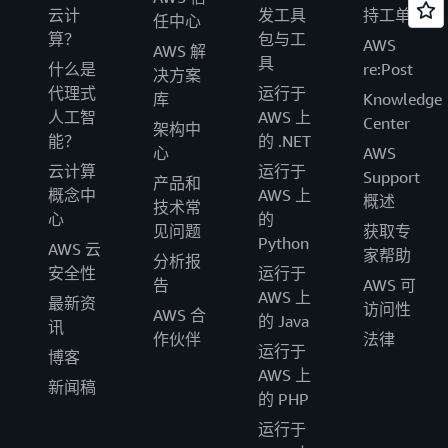
云计
发工具
持工单
任中心
算？
包与工
AWS
AWS 解
具
什么是
re:Post
决方案
代理式
运行于
库
Knowledge
人工智
AWS 上
Center
架构中
能？
的 .NET
心
AWS
云计算
运行于
Support
产品和
概念中
AWS 上
概述
技术常
心
的
见问题
获取专
Python
AWS 云
家帮助
分析报
安全性
运行于
告
AWS 可
AWS 上
最新资
访问性
AWS 合
的 Java
讯
作伙伴
法律
运行于
博客
AWS 上
新闻稿
的 PHP
运行于