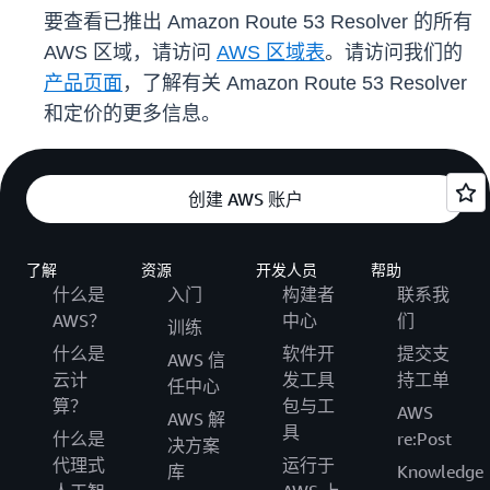
要查看已推出 Amazon Route 53 Resolver 的所有
AWS 区域，请访问
AWS 区域表
。请访问我们的
产品页面
，了解有关 Amazon Route 53 Resolver
和定价的更多信息。
创建 AWS 账户
了解
资源
开发人员
帮助
什么是
入门
构建者
联系我
AWS？
中心
们
训练
什么是
软件开
提交支
AWS 信
云计
发工具
持工单
任中心
算？
包与工
AWS
AWS 解
具
什么是
re:Post
决方案
代理式
运行于
库
Knowledge