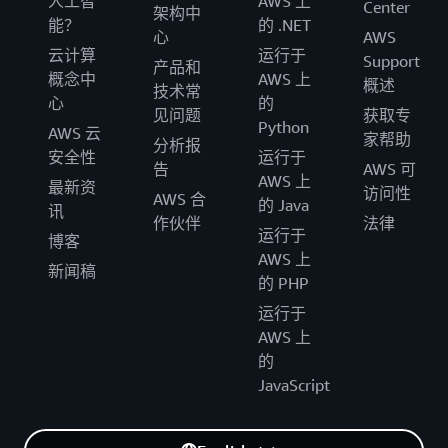
人工智
AWS 上
Center
架构中
能？
的 .NET
心
AWS
云计算
运行于
Support
产品和
概念中
AWS 上
概述
技术常
心
的
见问题
获取专
Python
AWS 云
家帮助
分析报
安全性
运行于
告
AWS 可
AWS 上
最新资
访问性
AWS 合
的 Java
讯
作伙伴
法律
运行于
博客
AWS 上
新闻稿
的 PHP
运行于
AWS 上
的
JavaScript