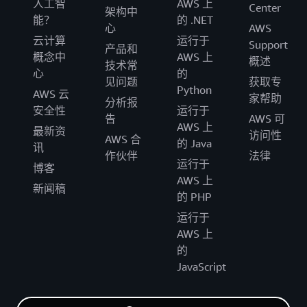
人工智
AWS 上
Center
架构中
能？
的 .NET
心
AWS
云计算
运行于
Support
产品和
概念中
AWS 上
概述
技术常
心
的
见问题
获取专
Python
AWS 云
家帮助
分析报
安全性
运行于
告
AWS 可
AWS 上
最新资
访问性
AWS 合
的 Java
讯
作伙伴
法律
运行于
博客
AWS 上
新闻稿
的 PHP
运行于
AWS 上
的
JavaScript