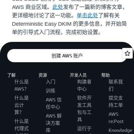
AWS 商业区域。
此处
发布了一篇新的博客文章，
更详细地讨论了这一功能。
单击此处
了解有关
Deterministic Easy DKIM 的更多信息，并开始简
单的引导式入门流程，完成初始设置。
创建 AWS 账户
了解
资源
开发人员
帮助
什么是
入门
构建者
联系我
AWS？
中心
们
训练
什么是
软件开
提交支
AWS 信
云计
发工具
持工单
任中心
算？
包与工
AWS
AWS 解
具
什么是
re:Post
决方案
代理式
运行于
库
Knowledge