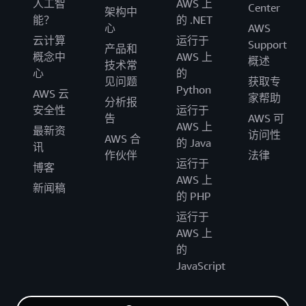
人工智
AWS 上
Center
架构中
能？
的 .NET
心
AWS
云计算
运行于
Support
产品和
概念中
AWS 上
概述
技术常
心
的
见问题
获取专
Python
AWS 云
家帮助
分析报
安全性
运行于
告
AWS 可
AWS 上
最新资
访问性
AWS 合
的 Java
讯
作伙伴
法律
运行于
博客
AWS 上
新闻稿
的 PHP
运行于
AWS 上
的
JavaScript