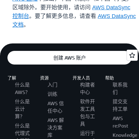
区域除外。要开始使用，请访问
AWS DataSync
控制台
。要了解更多信息，请查看
AWS DataSync
文档
。
创建 AWS 账户
了解
资源
开发人员
帮助
什么是
入门
构建者
联系我
AWS？
中心
们
训练
什么是
软件开
提交支
AWS 信
云计
发工具
持工单
任中心
算？
包与工
AWS
AWS 解
具
什么是
re:Post
决方案
代理式
运行于
库
Knowledge