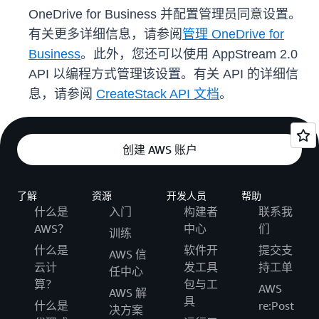
OneDrive for Business 并配置管理员同意设置。
有关更多详细信息，请参阅
管理 OneDrive for
Business
。此外，您还可以使用 AppStream 2.0
API 以编程方式管理该设置。有关 API 的详细信
息，请参阅
CreateStack API 文档
。
创建 AWS 账户
了解
资源
开发人员
帮助
什么是
入门
构建者
联系我
AWS？
中心
们
训练
什么是
软件开
提交支
AWS 信
云计
发工具
持工单
任中心
算？
包与工
AWS
AWS 解
具
什么是
re:Post
决方案