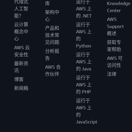
代理式
运行于
库
Knowledge
人工智
AWS 上
Center
架构中
能？
的 .NET
心
AWS
云计算
运行于
Support
产品和
概念中
AWS 上
概述
技术常
心
的
见问题
获取专
Python
AWS 云
家帮助
分析报
安全性
运行于
告
AWS 可
AWS 上
最新资
访问性
AWS 合
的 Java
讯
作伙伴
法律
运行于
博客
AWS 上
新闻稿
的 PHP
运行于
AWS 上
的
JavaScript