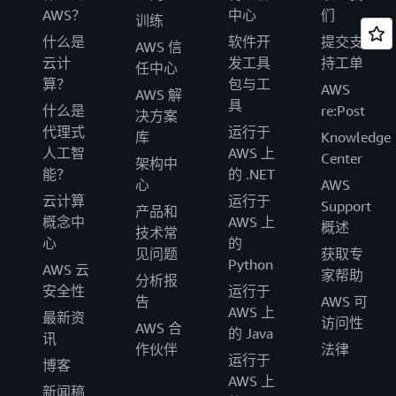
AWS？
中心
们
训练
什么是
软件开
提交支
AWS 信
云计
发工具
持工单
任中心
算？
包与工
AWS
AWS 解
具
什么是
re:Post
决方案
代理式
运行于
库
Knowledge
人工智
AWS 上
Center
架构中
能？
的 .NET
心
AWS
云计算
运行于
Support
产品和
概念中
AWS 上
概述
技术常
心
的
见问题
获取专
Python
AWS 云
家帮助
分析报
安全性
运行于
告
AWS 可
AWS 上
最新资
访问性
AWS 合
的 Java
讯
作伙伴
法律
运行于
博客
AWS 上
新闻稿