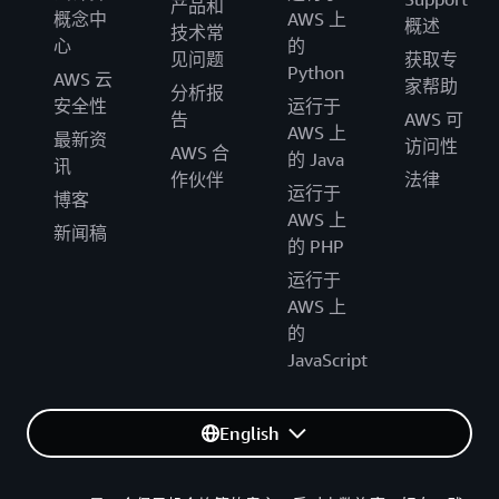
产品和
概念中
AWS 上
概述
技术常
心
的
见问题
获取专
Python
AWS 云
家帮助
分析报
安全性
运行于
告
AWS 可
AWS 上
最新资
访问性
AWS 合
的 Java
讯
作伙伴
法律
运行于
博客
AWS 上
新闻稿
的 PHP
运行于
AWS 上
的
JavaScript
English