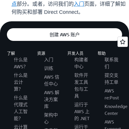
点
部分。或者，访问我们的
入门
页面，详细了解如
何购买和部署 Direct Connect。
创建 AWS 账户
了解
资源
开发人员
帮助
什么是
入门
构建者
联系我
AWS？
中心
们
训练
什么是
软件开
提交支
AWS 信
云计
发工具
持工单
任中心
算？
包与工
AWS
AWS 解
具
什么是
re:Post
决方案
代理式
运行于
库
Knowledge
人工智
AWS 上
Center
架构中
能？
的 .NET
心
AWS
云计算
运行于
Support