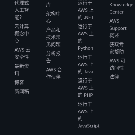
代理式
运行于
库
Knowledge
人工智
AWS 上
Center
架构中
能？
的 .NET
心
AWS
云计算
运行于
Support
产品和
概念中
AWS 上
概述
技术常
心
的
见问题
获取专
Python
AWS 云
家帮助
分析报
安全性
运行于
告
AWS 可
AWS 上
最新资
访问性
AWS 合
的 Java
讯
作伙伴
法律
运行于
博客
AWS 上
新闻稿
的 PHP
运行于
AWS 上
的
JavaScript