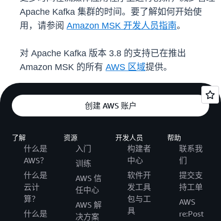
Apache Kafka 集群的时间。要了解如何开始使
用，请参阅
Amazon MSK 开发人员指南
。
对 Apache Kafka 版本 3.8 的支持已在推出
Amazon MSK 的所有
AWS 区域
提供。
创建 AWS 账户
了解
资源
开发人员
帮助
什么是
入门
构建者
联系我
AWS？
中心
们
训练
什么是
软件开
提交支
AWS 信
云计
发工具
持工单
任中心
算？
包与工
AWS
AWS 解
具
什么是
re:Post
决方案