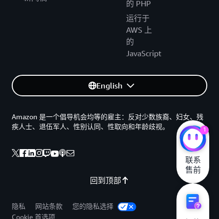
的 PHP
运行于
AWS 上
的
JavaScript
English
Amazon 是一个倡导机会均等的雇主：反对少数族裔、妇女、残
疾人士、退伍军人、性别认同、性取向和年龄歧视。
1
联系

售前
回到顶部
隐私
网站条款
您的隐私选择
Cookie 首选项