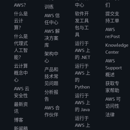
AWS？
中心
们
训练
什么是
软件开
提交支
AWS 信
云计
发工具
持工单
任中心
算？
包与工
AWS
AWS 解
具
什么是
re:Post
决方案
代理式
运行于
库
Knowledge
人工智
AWS 上
Center
架构中
能？
的 .NET
心
AWS
云计算
运行于
Support
产品和
概念中
AWS 上
概述
技术常
心
的
见问题
获取专
Python
AWS 云
家帮助
分析报
安全性
运行于
告
AWS 可
AWS 上
最新资
访问性
AWS 合
的 Java
讯
作伙伴
法律
运行于
博客
AWS 上
新闻稿