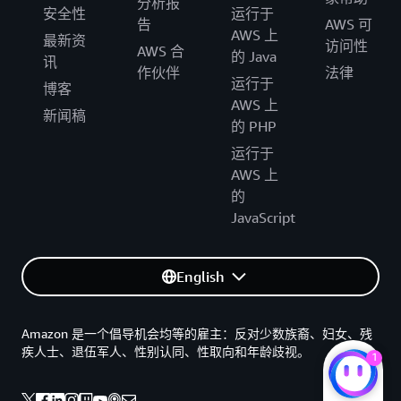
分析报
安全性
运行于
告
AWS 可
AWS 上
最新资
访问性
AWS 合
的 Java
讯
作伙伴
法律
运行于
博客
AWS 上
新闻稿
的 PHP
运行于
AWS 上
的
JavaScript
English
Amazon 是一个倡导机会均等的雇主：反对少数族裔、妇女、残
疾人士、退伍军人、性别认同、性取向和年龄歧视。
1