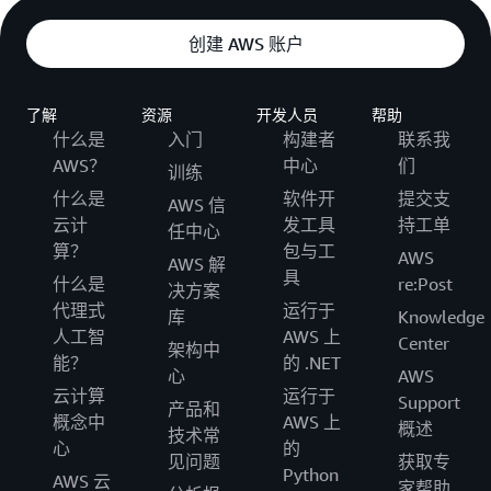
创建 AWS 账户
了解
资源
开发人员
帮助
什么是
入门
构建者
联系我
AWS？
中心
们
训练
什么是
软件开
提交支
AWS 信
云计
发工具
持工单
任中心
算？
包与工
AWS
AWS 解
具
什么是
re:Post
决方案
代理式
运行于
库
Knowledge
人工智
AWS 上
Center
架构中
能？
的 .NET
心
AWS
云计算
运行于
Support
产品和
概念中
AWS 上
概述
技术常
心
的
见问题
获取专
Python
AWS 云
家帮助