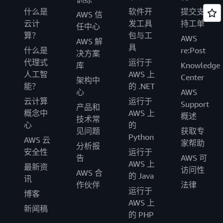
什么是
软件开
提交支
AWS 信
云计
发工具
持工单
任中心
算？
包与工
AWS
AWS 解
具
什么是
re:Post
决方案
代理式
运行于
库
Knowledge
人工智
AWS 上
Center
架构中
能？
的 .NET
心
AWS
云计算
运行于
Support
产品和
概念中
AWS 上
概述
技术常
心
的
见问题
获取专
Python
AWS 云
家帮助
分析报
安全性
运行于
告
AWS 可
AWS 上
最新资
访问性
AWS 合
的 Java
讯
作伙伴
法律
运行于
博客
AWS 上
新闻稿
的 PHP