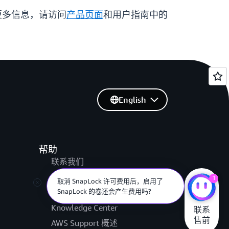
更多信息，请访问
产品页面
和用户指南中的
English
帮助
联系我们
提交支持工单
1
取消 SnapLock 许可费用后，启用了
SnapLock 的卷还会产生费用吗?
AWS re:Post
Knowledge Center
联系

售前
AWS Support 概述