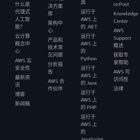
具
什么是
re:Post
决方案
代理式
运行于
库
Knowledge
人工智
AWS 上
Center
架构中
能？
的 .NET
心
AWS
云计算
运行于
Support
产品和
概念中
AWS 上
概述
技术常
心
的
见问题
获取专
Python
AWS 云
家帮助
分析报
安全性
运行于
告
AWS 可
AWS 上
最新资
访问性
AWS 合
的 Java
讯
作伙伴
法律
运行于
博客
AWS 上
新闻稿
的 PHP
运行于
AWS 上
的
JavaScript