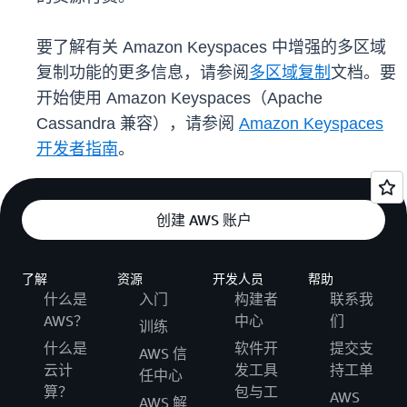
要了解有关 Amazon Keyspaces 中增强的多区域
复制功能的更多信息，请参阅
多区域复制
文档。要
开始使用 Amazon Keyspaces（Apache
Cassandra 兼容），请参阅
Amazon Keyspaces
开发者指南
。
创建 AWS 账户
了解
资源
开发人员
帮助
什么是
入门
构建者
联系我
AWS？
中心
们
训练
什么是
软件开
提交支
AWS 信
云计
发工具
持工单
任中心
算？
包与工
AWS
AWS 解