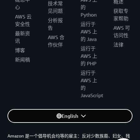
概述
技术常
心
的
见问题
获取专
Python
AWS 云
家帮助
分析报
安全性
运行于
告
AWS 可
AWS 上
最新资
访问性
AWS 合
的 Java
讯
作伙伴
法律
运行于
博客
AWS 上
新闻稿
的 PHP
运行于
AWS 上
的
JavaScript
English
Amazon 是一个倡导机会均等的雇主：反对少数族裔、妇女、残