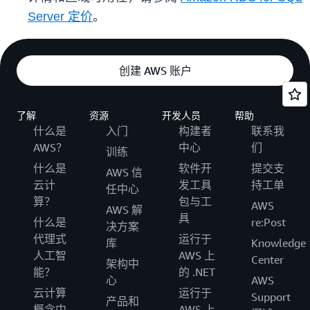
Server 定价
。
创建 AWS 账户
了解
资源
开发人员
帮助
什么是
入门
构建者
联系我
AWS？
中心
们
训练
什么是
软件开
提交支
AWS 信
云计
发工具
持工单
任中心
算？
包与工
AWS
AWS 解
具
什么是
re:Post
决方案
代理式
运行于
库
Knowledge
人工智
AWS 上
Center
架构中
能？
的 .NET
心
AWS
云计算
运行于
Support
产品和
概念中
AWS 上