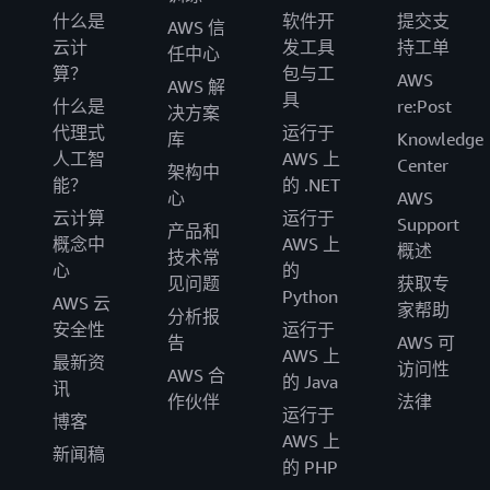
什么是
软件开
提交支
AWS 信
云计
发工具
持工单
任中心
算？
包与工
AWS
AWS 解
具
什么是
re:Post
决方案
代理式
运行于
库
Knowledge
人工智
AWS 上
Center
架构中
能？
的 .NET
心
AWS
云计算
运行于
Support
产品和
概念中
AWS 上
概述
技术常
心
的
见问题
获取专
Python
AWS 云
家帮助
分析报
安全性
运行于
告
AWS 可
AWS 上
最新资
访问性
AWS 合
的 Java
讯
作伙伴
法律
运行于
博客
AWS 上
新闻稿
的 PHP