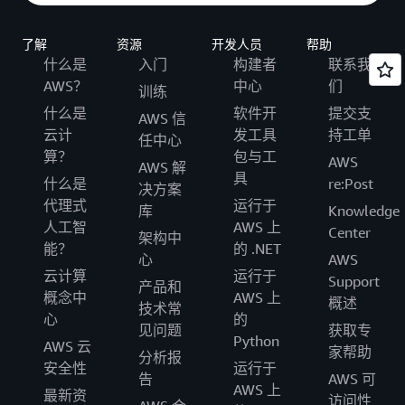
了解
资源
开发人员
帮助
什么是
入门
构建者
联系我
AWS？
中心
们
训练
什么是
软件开
提交支
AWS 信
云计
发工具
持工单
任中心
算？
包与工
AWS
AWS 解
具
什么是
re:Post
决方案
代理式
运行于
库
Knowledge
人工智
AWS 上
Center
架构中
能？
的 .NET
心
AWS
云计算
运行于
Support
产品和
概念中
AWS 上
概述
技术常
心
的
见问题
获取专
Python
AWS 云
家帮助
分析报
安全性
运行于
告
AWS 可
AWS 上
最新资
访问性