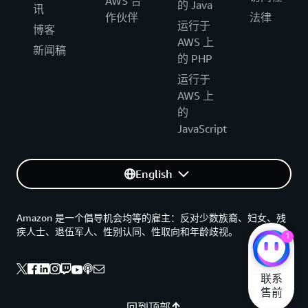
AWS 合
的 Java
讯
作伙伴
法律
运行于
博客
AWS 上
新闻稿
的 PHP
运行于
AWS 上
的
JavaScript
English
Amazon 是一个倡导机会均等的雇主：反对少数族裔、妇女、残
疾人士、退伍军人、性别认同、性取向和年龄歧视。
1
联系

售前
回到顶部