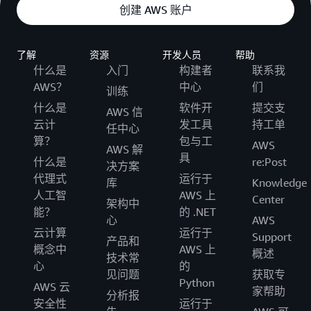
创建 AWS 账户
了解
资源
开发人员
帮助
什么是
入门
构建者
联系我
AWS？
中心
们
训练
什么是
软件开
提交支
AWS 信
云计
发工具
持工单
任中心
算？
包与工
AWS
AWS 解
具
什么是
re:Post
决方案
代理式
运行于
库
Knowledge
人工智
AWS 上
Center
架构中
能？
的 .NET
心
AWS
云计算
运行于
Support
产品和
概念中
AWS 上
概述
技术常
心
的
见问题
获取专
Python
AWS 云
家帮助
分析报
安全性
运行于