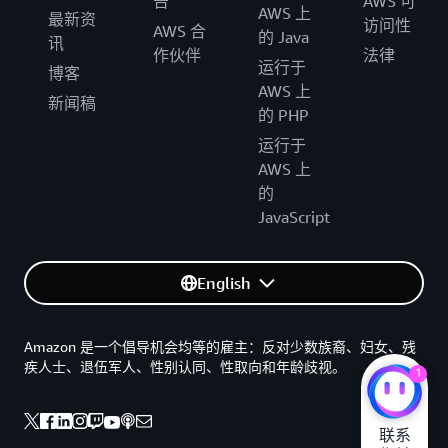
告
AWS 可
AWS 上
最新资
访问性
AWS 合
的 Java
讯
作伙伴
法律
运行于
博客
AWS 上
新闻稿
的 PHP
运行于
AWS 上
的
JavaScript
English
Amazon 是一个倡导机会均等的雇主：反对少数族裔、妇女、残
疾人士、退伍军人、性别认同、性取向和年龄歧视。
1
联系
