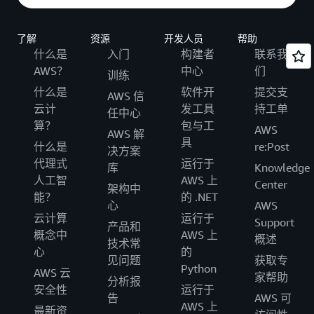
了解
资源
开发人员
帮助
什么是
入门
构建者
联系我
AWS？
中心
们
训练
什么是
软件开
提交支
AWS 信
云计
发工具
持工单
任中心
算？
包与工
AWS
AWS 解
具
什么是
re:Post
决方案
代理式
运行于
库
Knowledge
人工智
AWS 上
Center
架构中
能？
的 .NET
心
AWS
云计算
运行于
Support
产品和
概念中
AWS 上
概述
技术常
心
的
见问题
获取专
Python
AWS 云
家帮助
分析报
安全性
运行于
告
AWS 可
AWS 上
最新资