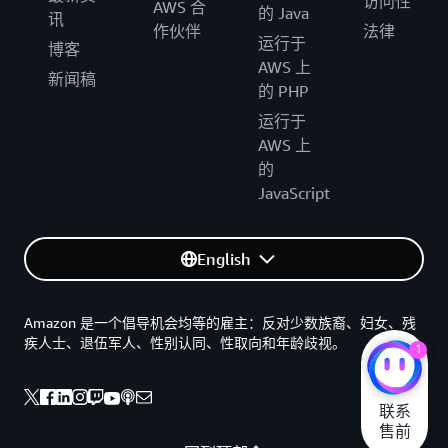
访问性
AWS 合
的 Java
讯
作伙伴
法律
运行于
博客
AWS 上
新闻稿
的 PHP
运行于
AWS 上
的
JavaScript
English
Amazon 是一个倡导机会均等的雇主：反对少数族裔、妇女、残
疾人士、退伍军人、性别认同、性取向和年龄歧视。
1
联系

售前