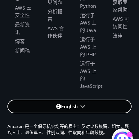
见问题
获取专
Python
AWS 云
家帮助
分析报
安全性
运行于
告
AWS 可
AWS 上
最新资
访问性
AWS 合
的 Java
讯
作伙伴
法律
运行于
博客
AWS 上
新闻稿
的 PHP
运行于
AWS 上
的
JavaScript
English
Amazon 是一个倡导机会均等的雇主：反对少数族裔、妇女、残
疾人士、退伍军人、性别认同、性取向和年龄歧视。
1