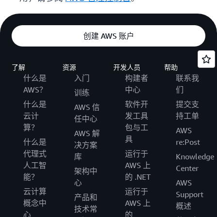
创建 AWS 账户
了解
资源
开发人员
帮助
什么是
入门
构建者
联系我
AWS？
中心
们
训练
什么是
软件开
提交支
AWS 信
云计
发工具
持工单
任中心
算？
包与工
AWS
AWS 解
具
什么是
re:Post
决方案
代理式
运行于
库
Knowledge
人工智
AWS 上
Center
架构中
能？
的 .NET
心
AWS
云计算
运行于
Support
产品和
概念中
AWS 上
概述
技术常
心
的