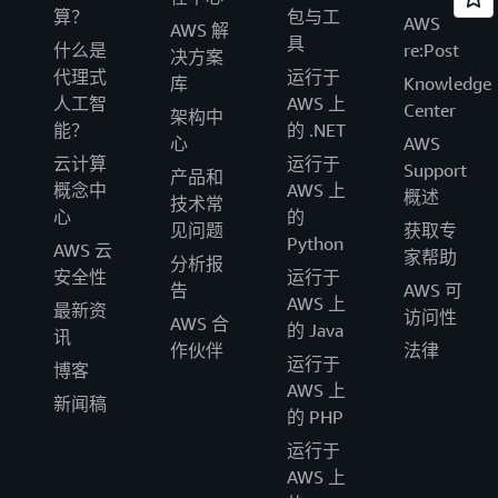
算？
包与工
AWS
AWS 解
具
什么是
re:Post
决方案
代理式
运行于
库
Knowledge
人工智
AWS 上
Center
架构中
能？
的 .NET
心
AWS
云计算
运行于
Support
产品和
概念中
AWS 上
概述
技术常
心
的
见问题
获取专
Python
AWS 云
家帮助
分析报
安全性
运行于
告
AWS 可
AWS 上
最新资
访问性
AWS 合
的 Java
讯
作伙伴
法律
运行于
博客
AWS 上
新闻稿
的 PHP
运行于
AWS 上