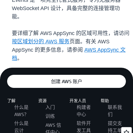
Events 是一项完全托管式服务，专为无服务器
WebSocket API 设计，具备完整的连接管理功
能。
要详细了解 AWS AppSync 的区域可用性，请访问
按区域划分的 AWS 服务
页面。有关 AWS
AppSync 的更多信息，请参阅
AWS AppSync 文
档
。
创建 AWS 账户
了解
资源
开发人员
帮助
什么是
入门
构建者
联系我
AWS？
中心
们
训练
什么是
软件开
提交支
AWS 信
云计
发工具
持工单
任中心