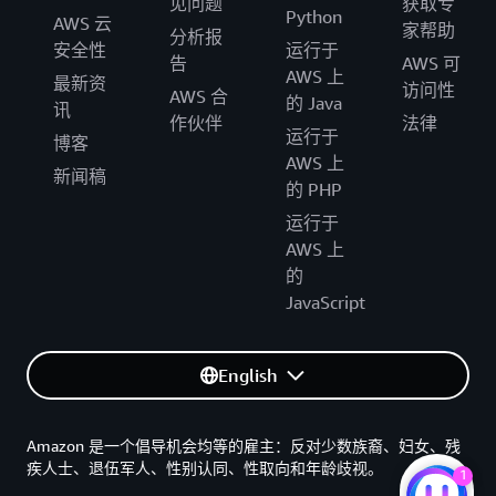
见问题
获取专
Python
AWS 云
家帮助
分析报
安全性
运行于
告
AWS 可
AWS 上
最新资
访问性
AWS 合
的 Java
讯
作伙伴
法律
运行于
博客
AWS 上
新闻稿
的 PHP
运行于
AWS 上
的
JavaScript
English
Amazon 是一个倡导机会均等的雇主：反对少数族裔、妇女、残
疾人士、退伍军人、性别认同、性取向和年龄歧视。
1