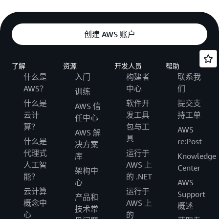
创建 AWS 账户
了解
资源
开发人员
帮助
什么是
入门
构建者
联系我
AWS？
中心
们
训练
什么是
软件开
提交支
AWS 信
云计
发工具
持工单
任中心
算？
包与工
AWS
AWS 解
具
什么是
re:Post
决方案
代理式
运行于
库
Knowledge
人工智
AWS 上
Center
架构中
能？
的 .NET
心
AWS
云计算
运行于
Support
产品和
概念中
AWS 上
概述
技术常
心
的