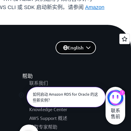
 AWS CLI 或 SDK 启动新实例。请参阅
Amazon
English
帮助
联系我们
提交支持工单
1
如何启动 Amazon RDS for Oracle 的这
些新实例？
AWS re:Post
Knowledge Center
联系

售前
AWS Support 概述
获取专家帮助