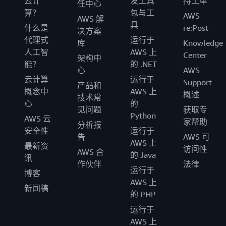
云计
发工具
持工单
任中心
算？
包与工
AWS
AWS 解
具
什么是
re:Post
决方案
代理式
运行于
库
Knowledge
人工智
AWS 上
Center
架构中
能？
的 .NET
心
AWS
云计算
运行于
Support
产品和
概念中
AWS 上
概述
技术常
心
的
见问题
获取专
Python
AWS 云
家帮助
分析报
安全性
运行于
告
AWS 可
AWS 上
最新资
访问性
AWS 合
的 Java
讯
作伙伴
法律
运行于
博客
AWS 上
新闻稿
的 PHP
运行于
AWS 上