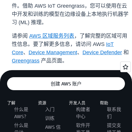
件。借助 AWS IoT Greengrass，您可以使用在云
中开发和训练的模型在边缘设备上本地执行机器学
习 (ML) 推理。
请参阅
AWS 区域服务列表
，了解完整的区域可用
性信息。要了解更多信息，请访问 AWS
IoT
Core
、
Device Management
、
Device Defender
和
Greengrass
产品页面。
创建 AWS 账户
了解
资源
开发人员
帮助
什么是
入门
构建者
联系我
AWS？
中心
们
训练
什么是
软件开
提交支
AWS 信