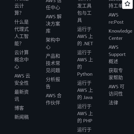
AWS 信
云计
发工具
持工单
任中心
算？
包与工
AWS
AWS 解
具
什么是
re:Post
决方案
代理式
运行于
库
Knowledge
人工智
AWS 上
Center
架构中
能？
的 .NET
心
AWS
云计算
运行于
Support
产品和
概念中
AWS 上
概述
技术常
心
的
见问题
获取专
Python
AWS 云
家帮助
分析报
安全性
运行于
告
AWS 可
AWS 上
最新资
访问性
AWS 合
的 Java
讯
作伙伴
法律
运行于
博客
AWS 上
新闻稿
的 PHP
运行于