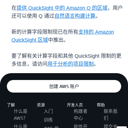
在
提供 QuickSight 中的 Amazon Q 的区域
，用户
还可以使用 Q 通过
自然语言构建计算
。
新的计算字段限制现已在所有
支持的 Amazon
QuickSight 区域
中推出。
要了解有关计算字段和其他 QuickSight 限制的更
多信息，请访问
用于分析的项目限制
。
创建 AWS 账户
了解
资源
开发人员
帮助
什么是
入门
构建者
联系我
AWS？
中心
们
训练
什么是
软件开
提交支