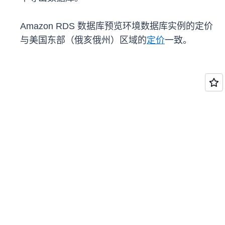
Amazon RDS 数据库预览环境数据库实例的定价
与美国东部（俄亥俄州）区域的
定价
一致。