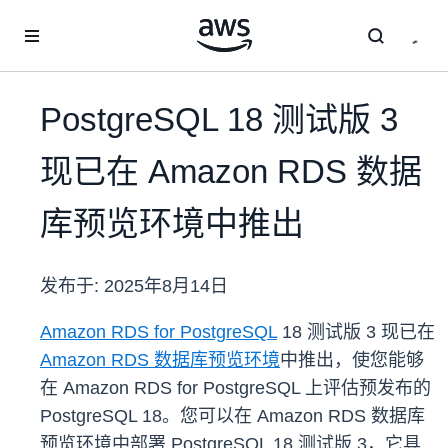
跳至主要内容
PostgreSQL 18 测试版 3
现已在 Amazon RDS 数据
库预览环境中推出
发布于:
2025年8月14日
Amazon RDS for PostgreSQL
18 测试版 3 现已在
Amazon RDS 数据库预览环境
中推出，使您能够
在 Amazon RDS for PostgreSQL 上评估预发布的
PostgreSQL 18。您可以在 Amazon RDS 数据库
预览环境中部署 PostgreSQL 18 测试版 3，它具