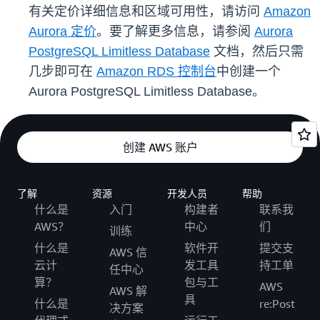
有关定价详细信息和区域可用性，请访问
Amazon
Aurora 定价
。要了解更多信息，请参阅
Aurora
PostgreSQL Limitless Database
文档，然后只需
几步即可在
Amazon RDS 控制台
中创建一个
Aurora PostgreSQL Limitless Database。
创建 AWS 账户
了解
资源
开发人员
帮助
什么是
入门
构建者
联系我
AWS？
中心
们
训练
什么是
软件开
提交支
AWS 信
云计
发工具
持工单
任中心
算？
包与工
AWS
AWS 解
具
什么是
re:Post
决方案