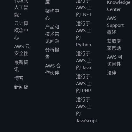
代理式
运行于
库
Knowledge
人工智
AWS 上
Center
架构中
能？
的 .NET
心
AWS
云计算
运行于
Support
产品和
概念中
AWS 上
概述
技术常
心
的
见问题
获取专
Python
AWS 云
家帮助
分析报
安全性
运行于
告
AWS 可
AWS 上
最新资
访问性
AWS 合
的 Java
讯
作伙伴
法律
运行于
博客
AWS 上
新闻稿
的 PHP
运行于
AWS 上
的
JavaScript