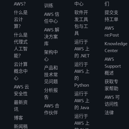
AWS？
中心
们
训练
什么是
软件开
提交支
AWS 信
云计
发工具
持工单
任中心
算？
包与工
AWS
AWS 解
具
什么是
re:Post
决方案
代理式
运行于
库
Knowledge
人工智
AWS 上
Center
架构中
能？
的 .NET
心
AWS
云计算
运行于
Support
产品和
概念中
AWS 上
概述
技术常
心
的
见问题
获取专
Python
AWS 云
家帮助
分析报
安全性
运行于
告
AWS 可
AWS 上
最新资
访问性
AWS 合
的 Java
讯
作伙伴
法律
运行于
博客
AWS 上
新闻稿