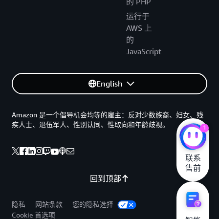
的 PHP
运行于
AWS 上
的
JavaScript
English
Amazon 是一个倡导机会均等的雇主：反对少数族裔、妇女、残
疾人士、退伍军人、性别认同、性取向和年龄歧视。
1
联系

售前
回到顶部
隐私
网站条款
您的隐私选择
Cookie 首选项