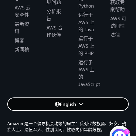
见问题
获取专
Python
AWS 云
家帮助
分析报
安全性
运行于
告
AWS 可
AWS 上
最新资
访问性
AWS 合
的 Java
讯
作伙伴
法律
运行于
博客
AWS 上
新闻稿
的 PHP
运行于
AWS 上
的
JavaScript
English
Amazon 是一个倡导机会均等的雇主：反对少数族裔、妇女、残
疾人士、退伍军人、性别认同、性取向和年龄歧视。
1