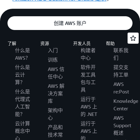
创建 AWS 账户
了解
资源
开发人员
帮助
什么是
入门
构建者
联系我
AWS？
中心
们
训练
什么是
软件开
提交支
AWS 信
云计
发工具
持工单
任中心
算？
包与工
AWS
AWS 解
具
什么是
re:Post
决方案
代理式
运行于
库
Knowledge
人工智
AWS 上
Center
架构中
能？
的 .NET
心
AWS
云计算
运行于
Support
产品和
概念中
AWS 上
概述
技术常
心
的