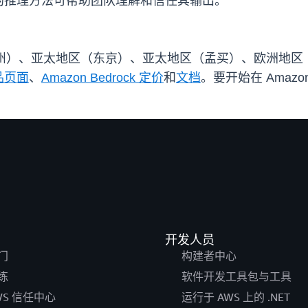
的推理方法可帮助团队理解和信任其输出。
（俄勒冈州）、亚太地区（东京）、亚太地区（孟买）、欧洲地
品页面
、
Amazon Bedrock 定价
和
文档
。要开始在 Amazon
开发人员
门
构建者中心
练
软件开发工具包与工具
WS 信任中心
运行于 AWS 上的 .NET