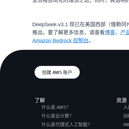
业流程自动化的理想之选；同时，其透明
DeepSeek-v3.1 现已在美国西部
推出。要了解更多信息，请查看
博客
、
产
Amazon Bedrock 控制台
。
创建 AWS 账户
了解
资源
什么是 AWS？
入
什么是云计算？
训
什么是代理式人工智能？
A