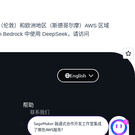
区（伦敦）和欧洲地区（斯德哥尔摩）AWS 区域
 Bedrock 中使用 DeepSeek，请访问
English
帮助
联系我们
提交支持工单
1
SageMaker 融通式合作开发工作室集成
了哪些AWS服务?
AWS re:Post