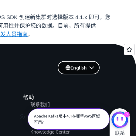
 AWS SDK 创建新集群时选择版本 4.1.x 即可。您
保持可用性并保护您的数据。目前，所有提供
 开发人员指南
。
English
帮助
联系我们
提交支持工单
1
Apache Kafka版本4.1在哪些AWS区域
可用?
AWS re:Post
Knowledge Center
联系
