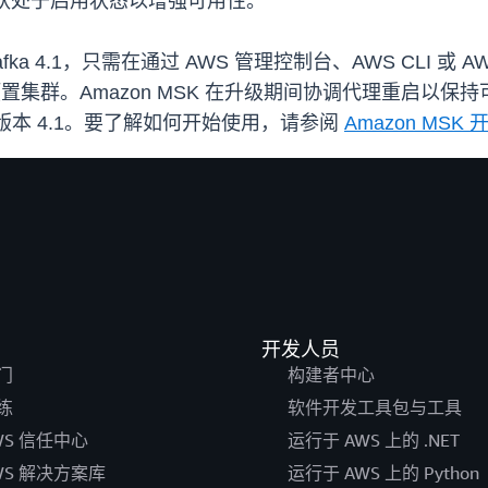
默认处于启用状态以增强可用性。
 Kafka 4.1，只需在通过 AWS 管理控制台、AWS CLI 或
预置集群。Amazon MSK 在升级期间协调代理重启以
a 版本 4.1。要了解如何开始使用，请参阅
Amazon MSK
开发人员
门
构建者中心
练
软件开发工具包与工具
WS 信任中心
运行于 AWS 上的 .NET
WS 解决方案库
运行于 AWS 上的 Python