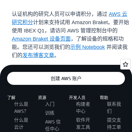
认证机构的研究人员可以申请积分，通过
AWS 云
研究积分
计划来支持试用 Amazon Braket。要开始
使用 IBEX Q1，请访问 AWS 管理控制台中的
Amazon Braket 设备页面
，了解设备的规格和功
能。您还可以浏览我们的
示例 Notebook
并阅读我
们的
发布博客文章
。
创建 AWS 账户
了解
资源
开发人员
帮助
什么是
入门
构建者
联系我
AWS？
中心
们
训练
什么是
软件开
提交支
AWS 信
云计
发工具
持工单
任中心