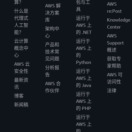
算？
包与工
AWS
AWS 解
具
什么是
re:Post
决方案
代理式
运行于
库
Knowledge
人工智
AWS 上
Center
架构中
能？
的 .NET
心
AWS
云计算
运行于
Support
产品和
概念中
AWS 上
概述
技术常
心
的
见问题
获取专
Python
AWS 云
家帮助
分析报
安全性
运行于
告
AWS 可
AWS 上
最新资
访问性
AWS 合
的 Java
讯
作伙伴
法律
运行于
博客
AWS 上
新闻稿
的 PHP
运行于
AWS 上
的