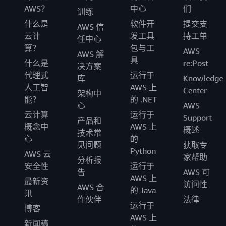
AWS？
中心
们
训练
什么是
软件开
提交支
AWS 信
云计
发工具
持工单
任中心
算？
包与工
AWS
AWS 解
具
什么是
re:Post
决方案
代理式
运行于
库
Knowledge
人工智
AWS 上
Center
架构中
能？
的 .NET
心
AWS
云计算
运行于
Support
产品和
概念中
AWS 上
概述
技术常
心
的
见问题
获取专
Python
AWS 云
家帮助
分析报
安全性
运行于
告
AWS 可
AWS 上
最新资
访问性
AWS 合
的 Java
讯
作伙伴
法律
运行于
博客
AWS 上
新闻稿