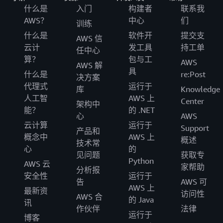
什么是
入门
构建者
联系我
AWS？
中心
们
训练
什么是
软件开
提交支
AWS 信
云计
发工具
持工单
任中心
算？
包与工
AWS
AWS 解
具
什么是
re:Post
决方案
代理式
运行于
库
Knowledge
人工智
AWS 上
Center
架构中
能？
的 .NET
心
AWS
云计算
运行于
Support
产品和
概念中
AWS 上
概述
技术常
心
的
见问题
获取专
Python
AWS 云
家帮助
分析报
安全性
运行于
告
AWS 可
AWS 上
最新资
访问性
AWS 合
的 Java
讯
作伙伴
法律
运行于
博客