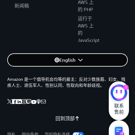
AWS 上
新闻稿
的 PHP
运行于
AWS 上
的
JavaScript
English
Amazon 是一个倡导机会均等的雇主：反对少数族裔、妇女、残
疾人士、退伍军人、性别认同、性取向和年龄歧视。
1
联系

售前
回到顶部
隐私
网站条款
您的隐私选择