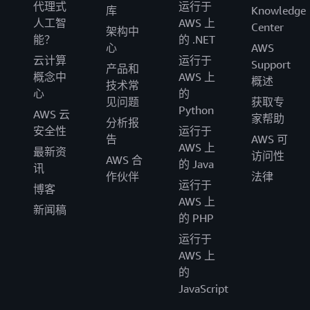
代理式
运行于
库
Knowledge
人工智
AWS 上
Center
架构中
能？
的 .NET
心
AWS
云计算
运行于
Support
产品和
概念中
AWS 上
概述
技术常
心
的
见问题
获取专
Python
AWS 云
家帮助
分析报
安全性
运行于
告
AWS 可
AWS 上
最新资
访问性
AWS 合
的 Java
讯
作伙伴
法律
运行于
博客
AWS 上
新闻稿
的 PHP
运行于
AWS 上
的
JavaScript