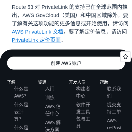
Route 53 对 PrivateLink 的支持已在全球范围内推
出，AWS GovCloud（美国）和中国区域除外。要
了解有关这项功能的更多信息或开始使用，请访问
AWS PrivateLink 文档
。要了解定价信息，请访问
PrivateLink 定价页面
。
创建 AWS 账户
了解
资源
开发人员
帮助
什么是
入门
构建者
联系我
AWS？
中心
们
训练
什么是
软件开
提交支
AWS 信
云计
发工具
持工单
任中心
算？
包与工
AWS
AWS 解
具
什么是
re:Post
决方案