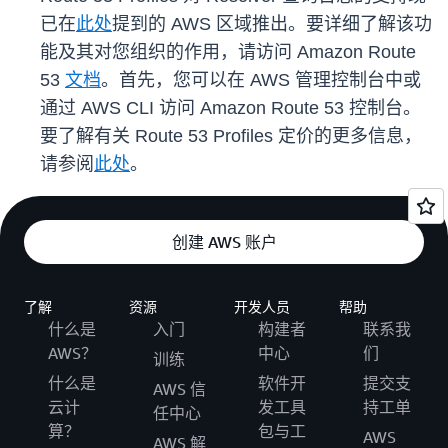
已在
此处
提到的 AWS 区域推出。要详细了解该功
能及其对您组织的作用，请访问 Amazon Route
53
文档
。首先，您可以在 AWS 管理控制台中或
通过 AWS CLI 访问 Amazon Route 53 控制台。
要了解有关 Route 53 Profiles 定价的更多信息，
请参阅
此处
。
创建 AWS 账户
了解
资源
开发人员
帮助
什么是
入门
构建者
联系我
AWS？
中心
们
训练
什么是
软件开
提交支
AWS 信
云计
发工具
持工单
任中心
算？
包与工
AWS
AWS 解