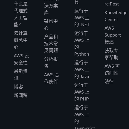
具
什么是
re:Post
决方案
代理式
运行于
库
Knowledge
人工智
AWS 上
Center
架构中
能？
的 .NET
心
AWS
云计算
运行于
Support
产品和
概念中
AWS 上
概述
技术常
心
的
见问题
获取专
Python
AWS 云
家帮助
分析报
安全性
运行于
告
AWS 可
AWS 上
最新资
访问性
AWS 合
的 Java
讯
作伙伴
法律
运行于
博客
AWS 上
新闻稿
的 PHP
运行于
AWS 上
的
JavaScript