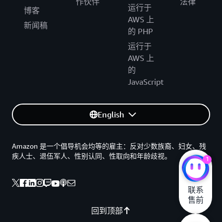
作伙伴
法律
运行于
博客
AWS 上
新闻稿
的 PHP
运行于
AWS 上
的
JavaScript
English
Amazon 是一个倡导机会均等的雇主：反对少数族裔、妇女、残
疾人士、退伍军人、性别认同、性取向和年龄歧视。
1
联系

售前
回到顶部