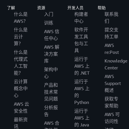
了解
资源
开发人员
帮助
什么是
入门
构建者
联系我
AWS？
中心
们
训练
什么是
软件开
提交支
AWS 信
云计
发工具
持工单
任中心
算？
包与工
AWS
AWS 解
具
什么是
re:Post
决方案
代理式
运行于
库
Knowledge
人工智
AWS 上
Center
架构中
能？
的 .NET
心
AWS
云计算
运行于
Support
产品和
概念中
AWS 上
概述
技术常
心
的
见问题
获取专
Python
AWS 云
家帮助
分析报
安全性
运行于
告
AWS 可
AWS 上
最新资
访问性
AWS 合
的 Java
讯