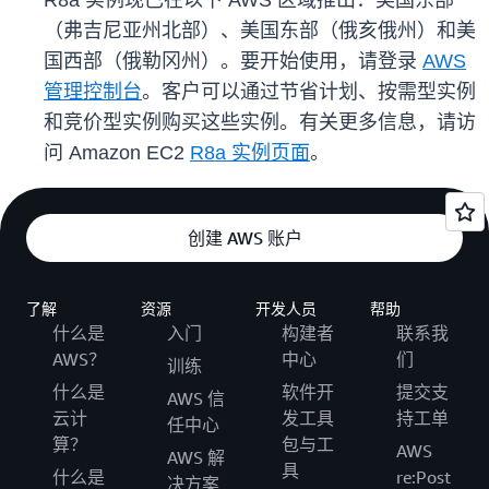
R8a 实例现已在以下 AWS 区域推出：美国东部
（弗吉尼亚州北部）、美国东部（俄亥俄州）和美
国西部（俄勒冈州）。要开始使用，请登录
AWS
管理控制台
。客户可以通过节省计划、按需型实例
和竞价型实例购买这些实例。有关更多信息，请访
问 Amazon EC2
R8a 实例页面
。
创建 AWS 账户
了解
资源
开发人员
帮助
什么是
入门
构建者
联系我
AWS？
中心
们
训练
什么是
软件开
提交支
AWS 信
云计
发工具
持工单
任中心
算？
包与工
AWS
AWS 解
具
什么是
re:Post
决方案