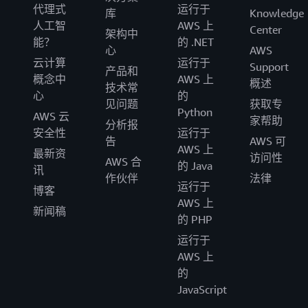
代理式
运行于
库
Knowledge
人工智
AWS 上
Center
架构中
能？
的 .NET
心
AWS
云计算
运行于
Support
产品和
概念中
AWS 上
概述
技术常
心
的
见问题
获取专
Python
AWS 云
家帮助
分析报
安全性
运行于
告
AWS 可
AWS 上
最新资
访问性
AWS 合
的 Java
讯
作伙伴
法律
运行于
博客
AWS 上
新闻稿
的 PHP
运行于
AWS 上
的
JavaScript