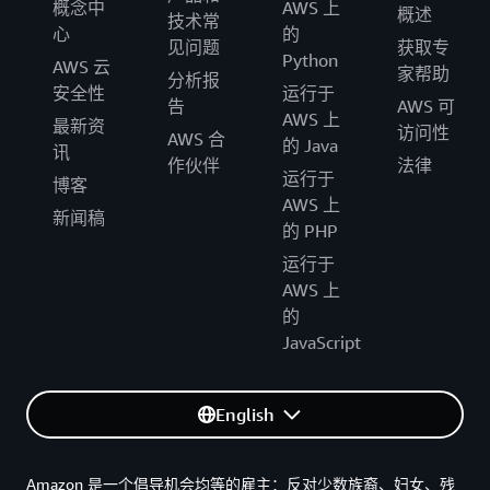
概念中
AWS 上
概述
技术常
心
的
见问题
获取专
Python
AWS 云
家帮助
分析报
安全性
运行于
告
AWS 可
AWS 上
最新资
访问性
AWS 合
的 Java
讯
作伙伴
法律
运行于
博客
AWS 上
新闻稿
的 PHP
运行于
AWS 上
的
JavaScript
English
Amazon 是一个倡导机会均等的雇主：反对少数族裔、妇女、残