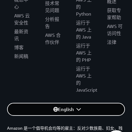
概述
技术常
心
的
见问题
获取专
Python
AWS 云
家帮助
分析报
安全性
运行于
告
AWS 可
AWS 上
最新资
访问性
AWS 合
的 Java
讯
作伙伴
法律
运行于
博客
AWS 上
新闻稿
的 PHP
运行于
AWS 上
的
JavaScript
English
Amazon 是一个倡导机会均等的雇主：反对少数族裔、妇女、残