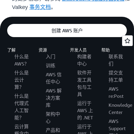
Valkey
事务文档
。
创建 AWS 账户
了解
资源
开发人员
帮助
什么是
入门
构建者
联系我
AWS？
中心
们
训练
什么是
软件开
提交支
AWS 信
云计
发工具
持工单
任中心
算？
包与工
AWS
AWS 解
具
什么是
re:Post
决方案
代理式
运行于
库
Knowledge
人工智
AWS 上
Center
架构中
能？
的 .NET
心
AWS
云计算
运行于
Support
产品和
概念中
AWS 上