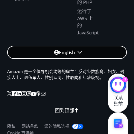
的 PHP
运行于
AWS 上
的
JavaScript
English
Amazon 是一个倡导机会均等的雇主：反对少数族裔、妇女、残
疾人士、退伍军人、性别认同、性取向和年龄歧视。
1
联系

售前
回到顶部
隐私
网站条款
您的隐私选择
Cookie 首选项