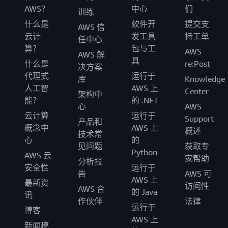
AWS？
中心
们
训练
什么是
软件开
提交支
AWS 信
云计
发工具
持工单
任中心
算？
包与工
AWS
AWS 解
具
什么是
re:Post
决方案
代理式
运行于
库
Knowledge
人工智
AWS 上
Center
架构中
能？
的 .NET
心
AWS
云计算
运行于
Support
产品和
概念中
AWS 上
概述
技术常
心
的
见问题
获取专
Python
AWS 云
家帮助
分析报
安全性
运行于
告
AWS 可
AWS 上
最新资
访问性
AWS 合
的 Java
讯
作伙伴
法律
运行于
博客
AWS 上
新闻稿