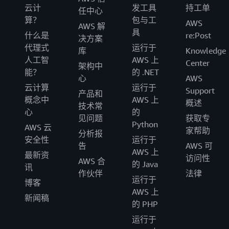
云计
发工具
持工单
任中心
算？
包与工
AWS
AWS 解
具
什么是
re:Post
决方案
代理式
运行于
库
Knowledge
人工智
AWS 上
Center
架构中
能？
的 .NET
心
AWS
云计算
运行于
Support
产品和
概念中
AWS 上
概述
技术常
心
的
见问题
获取专
Python
AWS 云
家帮助
分析报
安全性
运行于
告
AWS 可
AWS 上
最新资
访问性
AWS 合
的 Java
讯
作伙伴
法律
运行于
博客
AWS 上
新闻稿
的 PHP
运行于