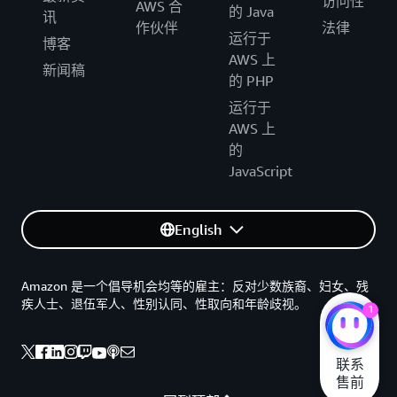
访问性
AWS 合
的 Java
讯
作伙伴
法律
运行于
博客
AWS 上
新闻稿
的 PHP
运行于
AWS 上
的
JavaScript
English
Amazon 是一个倡导机会均等的雇主：反对少数族裔、妇女、残
疾人士、退伍军人、性别认同、性取向和年龄歧视。
1
联系

售前