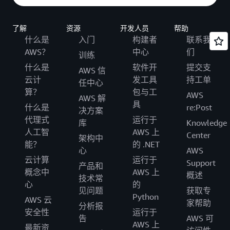
了解
资源
开发人员
帮助
什么是
入门
构建者
联系我
AWS？
中心
们
训练
什么是
软件开
提交支
AWS 信
云计
发工具
持工单
任中心
算？
包与工
AWS
AWS 解
具
什么是
re:Post
决方案
代理式
运行于
库
Knowledge
人工智
AWS 上
Center
架构中
能？
的 .NET
心
AWS
云计算
运行于
Support
产品和
概念中
AWS 上
概述
技术常
心
的
见问题
获取专
Python
AWS 云
家帮助
分析报
安全性
运行于
告
AWS 可
AWS 上
最新资